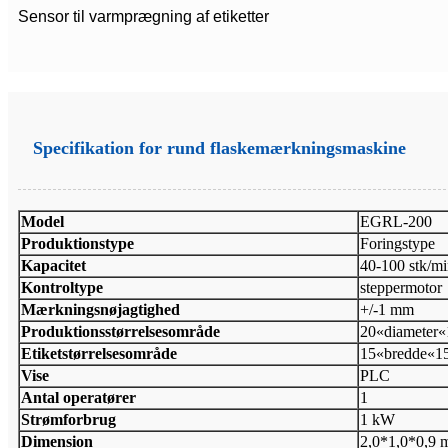
Sensor til varmprægning af etiketter
Specifikation for rund flaskemærkningsmaskine
Model
EGRL-200
Produktionstype
Foringstype
Kapacitet
40-100 stk/m
Kontroltype
steppermotor
Mærkningsnøjagtighed
+/-1 mm
Produktionsstørrelsesområde
20«diameter
Etiketstørrelsesområde
15«bredde«1
Vise
PLC
Antal operatører
1
Strømforbrug
1 kW
Dimension
2,0*1,0*0,9 