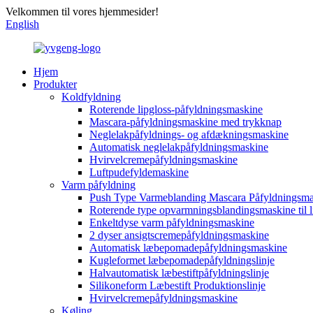
Velkommen til vores hjemmesider!
English
Hjem
Produkter
Koldfyldning
Roterende lipgloss-påfyldningsmaskine
Mascara-påfyldningsmaskine med trykknap
Neglelakpåfyldnings- og afdækningsmaskine
Automatisk neglelakpåfyldningsmaskine
Hvirvelcremepåfyldningsmaskine
Luftpudefyldemaskine
Varm påfyldning
Push Type Varmeblanding Mascara Påfyldningsma
Roterende type opvarmningsblandingsmaskine til l
Enkeltdyse varm påfyldningsmaskine
2 dyser ansigtscremepåfyldningsmaskine
Automatisk læbepomadepåfyldningsmaskine
Kugleformet læbepomadepåfyldningslinje
Halvautomatisk læbestiftpåfyldningslinje
Silikoneform Læbestift Produktionslinje
Hvirvelcremepåfyldningsmaskine
Køling