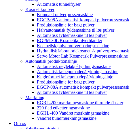
Automatisk tunnelfryser
Kosmetikpulver
Kompakt pulverpressemaskine
EGCP-08A automatisk kompakt pulverpressemask
Produktionslinje for bagt pulver
Halvautomatisk fyldemaskine til løs pulver
Automatisk fyldemaskine til løs pulver
EGPM-30L Kosmetikpulverblander
Kosmetisk pulverpulveriseringsmaskine
Hydraulisk laboratoriekosmetisk pulverpressemask
Servo Motor Lab Kosmetisk Pulverpressemaskine
Automatisk produktionslinje
Automatisk neglelakpåfyldningsmaskine
Automatisk læbepomadepåfyldningsmaskine
Kugleformet læbepomadepåfyldningslinje
Produktionslinje for bagt pulver
EGCP-08A automatisk kompakt pulverpressemask
Automatisk fyldemaskine til løs pulver
Mærkning
EGRL-200 mærkningsmaskine til runde flasker
220 flad etiketteringsmaskine
EGHL-400 Vandret mærkningsmaskine
Vandret bundmærkningsmaskine
Om os
Fabrikrundvisning