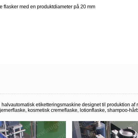
de flasker med en produktdiameter på 20 mm
n halvautomatisk etiketteringsmaskine designet til produktion af
rnerflaske, kosmetisk cremeflaske, lotionflaske, shampoo-hårb