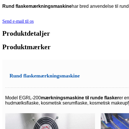
Rund flaskemærkningsmaskine
har bred anvendelse til run
Send e-mail til os
Produktdetaljer
Produktmærker
Rund flaskemærkningsmaskine
Model EGRL-200
mærkningsmaskine til runde flasker
er e
hudmælksflaske, kosmetisk serumflaske, kosmetisk makeupfje