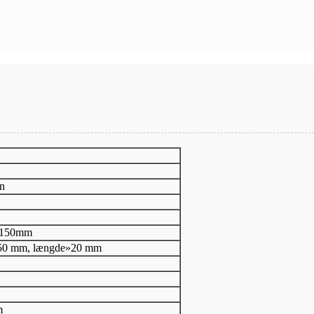
in
«150mm
50 mm, længde»20 mm
m