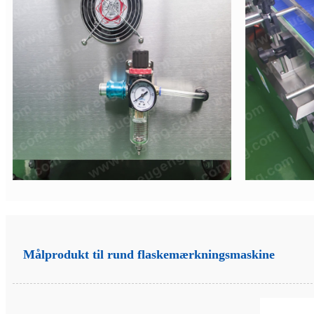
Målprodukt til rund flaskemærkningsmaskine